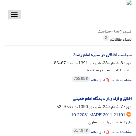
Toggle
vigation
کلیدواژه‌ها =
سیاست
2
تعداد مقالات:
سیاست اخلاقی در سیره امام رضا7
دوره 8، شماره 28، شهریور 1391، صفحه
67-86
علیرضا ناجی؛ محمدرضا نقیه
755.95 K
مشاهده مقاله
اصل مقاله
اخلاق و آزادی از دیدگاه امام خمینی
دوره 7، شماره 24، شهریور 1390، صفحه
9-52
10.22081/JARE.2011.21101
ولی الله عباسی*؛ علی غفاری
517.87 K
مشاهده مقاله
اصل مقاله