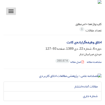
Toggle
vigation
کلیدواژه‌ها =
امرمطلق
1
تعداد مقالات:
اخلاق وظیفه‌گرایانه‌ی کانت
دوره 6، شماره 22، دی 1389، صفحه
93-127
مهدی میرابیان تبار
390.87 K
مشاهده مقاله
اصل مقاله
مقالات آماده انتشار
شماره جاری