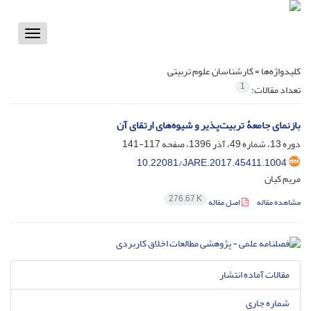
Toggle
vigation
کلیدواژه‌ها =
کارشناسان علوم تربیتی
1
تعداد مقالات:
بازنمای جامعۀ تربیت‌پذیر و شیوه‌های ارتقای آن
دوره 13، شماره 49، آذر 1396، صفحه
117-141
10.22081/JARE.2017.45411.1004
مریم کیان
276.67 K
مشاهده مقاله
اصل مقاله
مقالات آماده انتشار
شماره جاری