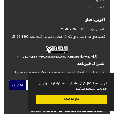
نقشه سایت
آخرین اخبار
راهنمای نویسندگان
1398-03-23
فونت های مورد نیاز برای نگارش مقاله براساس شیوه نامه
1397-09-15
https://creativecommons.org/licenses/by-nc/4.0/
اشتراک خبرنامه
برای دریافت اخبار و اطلاعیه های مهم نشریه در خبرنامه نشریه مشترک
شوید.
این وب سایت از کوکی ها برای اطمینان از ارائه بهترین
اشتراک
خدمات استفاده می کند.
متوجه شدم
© سامانه مدیریت نشریات علمی.
قدرت گرفته از
سیناوب