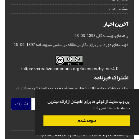
نقشه سایت
آخرین اخبار
راهنمای نویسندگان
1398-03-23
فونت های مورد نیاز برای نگارش مقاله براساس شیوه نامه
1397-09-15
https://creativecommons.org/licenses/by-nc/4.0/
اشتراک خبرنامه
برای دریافت اخبار و اطلاعیه های مهم نشریه در خبرنامه نشریه مشترک
شوید.
این وب سایت از کوکی ها برای اطمینان از ارائه بهترین
اشتراک
خدمات استفاده می کند.
متوجه شدم
© سامانه مدیریت نشریات علمی.
قدرت گرفته از
سیناوب