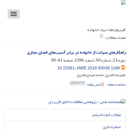
Toggle
vigation
کلیدواژه‌ها =
نهاد خانواده
1
تعداد مقالات:
راهکارهای صیانت از خانواده در برابر آسیب‌های فضای مجازی
دوره 13، شماره 50، اسفند 1396، صفحه
61-85
10.22081/JARE.2018.50038.1188
علیرضا فجری؛ محمدمهدی فجری
266.87 K
مشاهده مقاله
اصل مقاله
مقالات آماده انتشار
شماره جاری