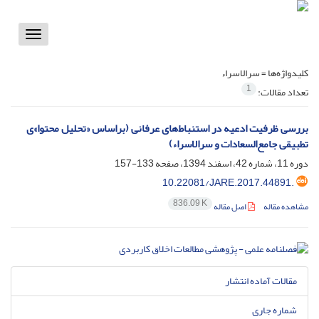
Toggle
vigation
کلیدواژه‌ها =
سرالاسراء
1
تعداد مقالات:
بررسی ظرفیت ادعیه در استنباط‌های عرفانی (بر‌اساس «تحلیل محتوا»ی
تطبیقی جامع‌السعادات و سرالاسراء)
دوره 11، شماره 42، اسفند 1394، صفحه
133-157
10.22081/JARE.2017.44891.
836.09 K
مشاهده مقاله
اصل مقاله
مقالات آماده انتشار
شماره جاری