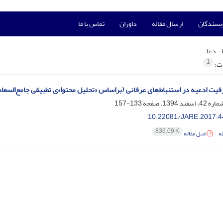
ویسندگان
ارسال مقاله
داوران
تماس با ما
 =
دعا
1
ات:
یت ادعیه در استنباط‌های عرفانی (بر‌اساس «تحلیل محتوا»ی تطبیقی جامع‌السعاد
133-157
10.22081/JARE.2017.4
836.09 K
ه
اصل مقاله