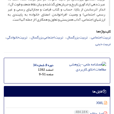
عبرت‌دهی (یادآوری تاریخ و جریان‌های گذشته و بیان نقاط ضعف و قوت آن)،
انذار (ترساندن از بلایا، حساب و کتاب قیامت و مجازاتهای رسمی و غیر
رسمی اجتماعی) و وصیت (فراخواندن اعضای خانواده به پایبندی به
ارزشهای اجتماعی، آداب همزیستی و تعاون و همکاری) از جمله آنها است.
کلیدواژه‌ها
تربیت اجتماعی
تربیت بزرگسال
تربیت اجتماعی بزرگسال
تربیت‌خانوادگی
تربیت دینی
دوره 9، شماره 34
اسفند 1392
صفحه
9-51
فایل ها
XML
484.18 K
اصل مقاله