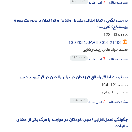
451.03 K
مشاهده مقاله
اصل مقاله
بررسی الگوی ارتباط اخلاقی متقابل والدین و فرزندان با محوریت سوره
یوسف(ع) (فرزند)
صفحه
83-122
10.22081/JARE.2016.21406
محمد جواد فلاح؛ زینب رضایی
481.44 K
مشاهده مقاله
اصل مقاله
مسئولیت اخلاقی اخلاق فرزندان در برابر والدین در قرآن و عهدین
صفحه
121-164
حبیب رضا ارزانی
654.82 K
مشاهده مقاله
اصل مقاله
چگونگی تحمل‌افزایی (صبر) کودکان در مواجهه با مرگ یکی از اعضای
خانواده