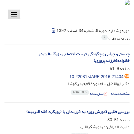
Toggle
vigation
دوره و شماره:
دوره 9، شماره 34، اسفند 1392
7
تعداد مقالات:
چیستی، چرایی و چگونگی تربیت اجتماعی بزرگسالان در
خانواده(فرزندپروری)
صفحه
9-51
10.22081/JARE.2016.21404
دکتر ابوالفضل ساجدی؛ غلام‌حیدر کوشا
484.18 K
مشاهده مقاله
اصل مقاله
بررسی فقهی آموزش روزه به فرزندان با (رویکرد فقه التربیه)
صفحه
51-80
علیرضا اعرافی؛ مهدی شکراللهی