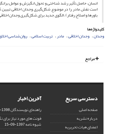
انسان، حاصل تأثیر رشد شناختی و تحول انگیزش و عوامل برانگیزان
است نقش مادر را در موضوع شکل‌گیری وجدان اخلاقی تبیین کند
باورها و اصلاح رفتار)، الگوی جدید برای شکل‌گیری وجدان اخلاقی
کلیدواژه‌ها
وجدان
وجدان اخلاقی
مادر
تربیت اسلامی
روان‌شناسی اخلاق
مراجع
دسترسی سریع
آخرین اخبار
صفحه اصلی
راهنمای نویسندگان
1398-03-23
درباره نشریه
فونت های مورد نیاز برای 
شیوه نامه
1397-09-15
اعضای هیات تحریریه