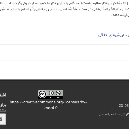
ندۀ تکرار رفتار مطلوب است تا هنگامی‌که آن رفتار ملکه و معیار درونی گردد. این مقال
 و با ارائۀ راهکارهایی در سه حیطۀ شناختی، عاطفی و رفتاری (براساس اعطای بینش،
 ارائه دهد.
ارزش‌های اخلاقی
اشت
https://creativecommons.org/licenses/by-
برای
nc/4.0/
مشت
نگارش مقاله براساس