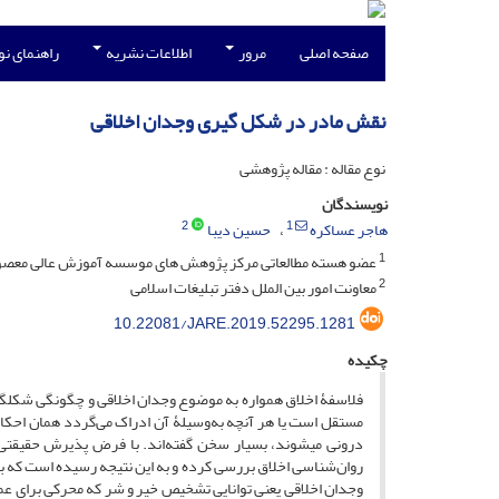
صفحه اصلی
مرور
اطلاعات نشریه
راهنمای ن
نقش مادر در شکل گیری وجدان اخلاقی
نوع مقاله : مقاله پژوهشی
نویسندگان
2
1
هاجر عساکره
حسین دیبا
1
عضو هسته مطالعاتی مرکز پژوهش های موسسه آموزش عالی معصو
2
معاونت امور بین الملل دفتر تبلیغات اسلامی
10.22081/JARE.2019.52295.1281
چکیده
فلاسفۀ اخلاق همواره به موضوع وجدان اخلاقی و چگونگی شکل‏گی
مستقل است یا هر آنچه به‌وسیلۀ آن ادراک می‌گردد همان احکام
درونی می‏شوند، بسیار سخن گفته‌اند. با فرض پذیرش حقیقتی با
روان‌شناسی اخلاق بررسی کرده و به این نتیجه رسیده است که ب
وجدان اخلاقی یعنی توانایی تشخیص خیر و شر که محرکی برای عم