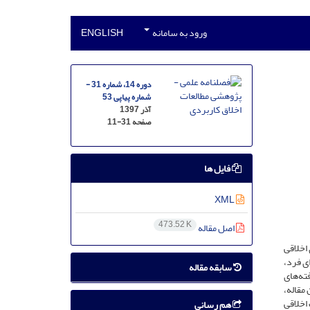
ورود به سامانه
ENGLISH
دوره 14، شماره 31 -
شماره پیاپی 53
آذر 1397
صفحه
11-31
فایل ها
XML
473.52 K
اصل مقاله
اخلاقی
ی فرد،
سابقه مقاله
ته‌های
مقاله،
اخلاقی
هم رسانی