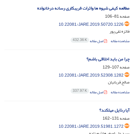
مطالعه کیفی شیوه ها واثرات فریبکاری رسانه درخانواده
صفحه
81-106
10.22081/JARE.2019.50720.1226
فائزه تقی پور
432.36 K
مشاهده مقاله
اصل مقاله
چرا من باید اخلاقی باشم؟
صفحه
107-129
10.22081/JARE.2019.52308.1282
صالح قربانیان
337.97 K
مشاهده مقاله
اصل مقاله
آیا رذایل مهلکند؟
صفحه
131-162
10.22081/JARE.2019.51981.1272
سید علی اصغر هاشم زاده