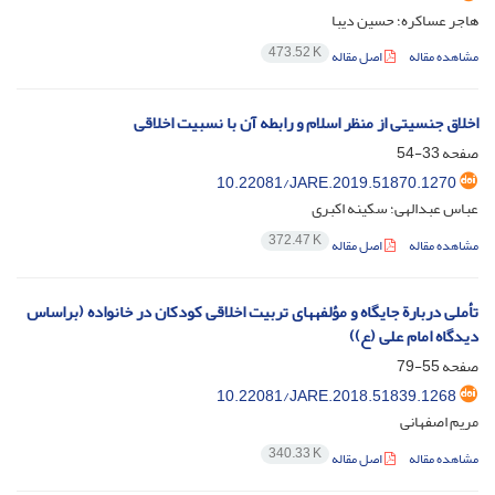
هاجر عساکره؛ حسین دیبا
473.52 K
مشاهده مقاله
اصل مقاله
اخلاق جنسیتی از منظر اسلام و رابطه آن با نسبیت اخلاقی
صفحه
33-54
10.22081/JARE.2019.51870.1270
عباس عبدالهی؛ سکینه اکبری
372.47 K
مشاهده مقاله
اصل مقاله
تأملی دربارة جایگاه و مؤلفههای تربیت اخلاقی کودکان در خانواده (براساس
دیدگاه امام علی (ع))
صفحه
55-79
10.22081/JARE.2018.51839.1268
مریم اصفهانی
340.33 K
مشاهده مقاله
اصل مقاله