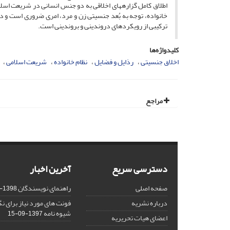
اطلاق کامل گزاره­های اخلاقی به دو جنس انسانی در شریعت اسلام
خانواده، توجه به بُعد جنسیتی زن و مرد، امری ضروری است و د
ترکیبی از رویکردهای درون­دینی و برون­دینی است.
کلیدواژه‌ها
اخلاق جنسیتی
رذایل و فضایل
نظام خانواده
شریعت اسلامی
مراجع
دسترسی سریع
آخرین اخبار
صفحه اصلی
راهنمای نویسندگان
1398-03-23
درباره نشریه
فونت های مورد نیاز برای 
شیوه نامه
1397-09-15
اعضای هیات تحریریه