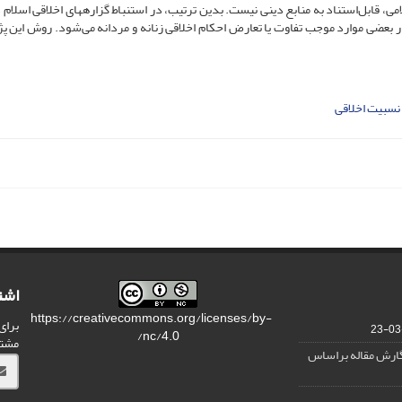
ی، قابل‌استناد به منابع دینی نیست. بدین ترتیب، در استنباط گزاره­های اخلاقی اسلام د
ر بعضی موارد موجب تفاوت یا تعارض احکام اخلاقی زنانه و مردانه می‌شود. روش این 
نسبیت اخلاقی
اشت
https://creativecommons.org/licenses/by-
برای
nc/4.0/
مشت
نگارش مقاله براساس