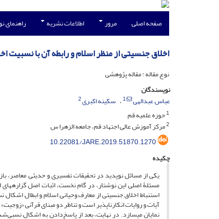
صفحه اصلی
مرور
اطلاعات نشریه
راهنمای ن
اخلاق جنسیتی از منظر اسلام و رابطه آن با نسبیت اخ
نوع مقاله : مقاله پژوهشی
نویسندگان
2
1
عباس عبدالهی
سکینه اکبری
1
حوزه علمیه قم
2
مرکز آموزش عالی اجتهاد قم، جامعه الزهرا س
10.22081/JARE.2019.51870.1270
چکیده
یکی از مسائل نوپدید در تحقیقات تفسیری و حدیثی معاصر، بازخ
مسئلۀ اصلی این نوشتار، در گام نخست، اثبات اصل گزاره­های ا
استنباط اخلاق جنسیتی از معارف وحیانی اسلام و ابطال اشکال ن
آیات و روایات انکارناپذیر است و تناظر دو مبنای قرآنی «زوجیت» 
نمایان می­سازد. در نهایت، بعد از پاسخ‌دادن به اشکال نسبی