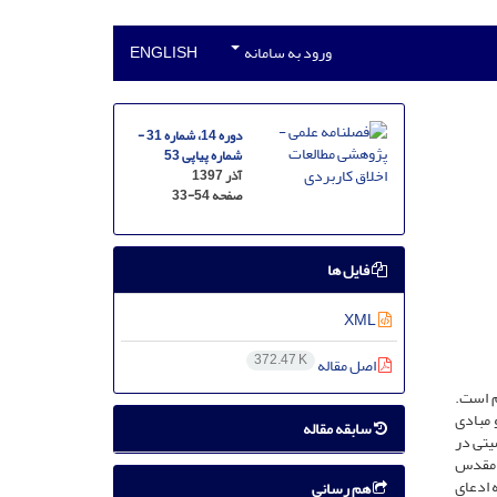
ورود به سامانه
ENGLISH
دوره 14، شماره 31 -
شماره پیاپی 53
آذر 1397
صفحه
33-54
فایل ها
XML
372.47 K
اصل مقاله
م است.
 مبادی
سابقه مقاله
یتی در
رع مقدس
 ادعای
هم رسانی