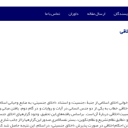
ویسندگان
ارسال مقاله
داوران
تماس با ما
لاقی
وانی اخلاق اسلامی از جنبۀ «جنسیت» و استناد «اخلاق جنسیتی» به منابع وحیانی اسلا
خلاقی خطاب به یکی از دو جنس انسانی در آیات و روایات و در گام دوم، یافتن مبانی و
سبیت اخلاقی دربارۀ آن است. براساس یافته‌های این تحقیق، وجود گزاره­های اخلاق جنس
و «تطابق نظام تشریع و نظام تکوین»، بستر نفس­الامریِ صدور این گزاره­ها را از جانب شا
‌شدن احکام اخلاقی در صورت پذیرش «اخلاق جنسیتی» در اسلام، این نتیجه حاصل شد که