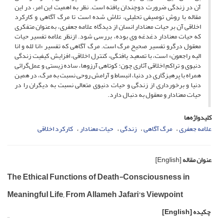
آن در زندگی ضرورت دوچندان یافته است. نظر به اهمیت این امر، در این
مقاله با روش توصیفی تحلیلی، تلاش شده است تا مرگ آگاهی و کارکرد
اخلاقی آن بر حیات معنادار انسان از دیدگاه علامه جعفری، به‌عنوان متفکری
که حیات معنادار دغدغه وی بوده، بررسی شود. ازنظر علامه تفسیر حیات
معقول درگرو تفسیر صحیح مرگ است. مرگ آگاهی که تفسیر «انا لله و انا
الیه راجعون» است، با تصعید یافتگی، کنترل اخلاقی، افزایش کیفیت زندگی
دنیوی و تراکم اخلاقی آثاری چون: کوتاهی آرزوها، ساده زیستی و عمل‌گرائی
همراه با پرهیزگاری در دنیا، انبساط و آرامش روحی نسبت به مرگ، در همین
دنیا و برخورداری از زندگی و حیات دنیوی متعالی نسبت به دیگران را در
حیات معنادار و معقول به دنبال دارد.
کلیدواژه‌ها
علامه جعفری
مرگ آگاهی
زندگی
حیات معنادار
کارکرد اخلاقی
عنوان مقاله
[English]
The Ethical Functions of Death-Consciousness in
Meaningful Life, From Allameh Jafari's Viewpoint
چکیده
[English]