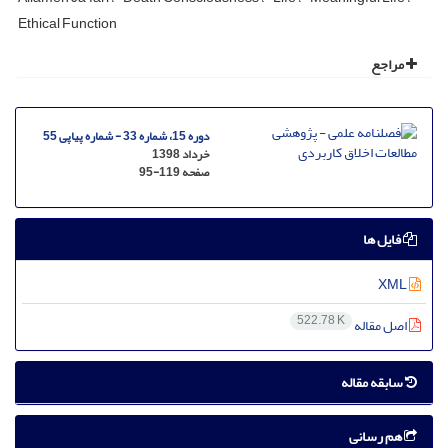
Ethical Function
مراجع
دوره 15، شماره 33 - شماره پیاپی 55
خرداد 1398
صفحه
95-119
فایل ها
XML
522.78 K
اصل مقاله
سابقه مقاله
هم رسانی