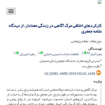
Toggle
vigation
کارکردهای اخلاقی مرگ آگاهی در زندگی معنادار، از دیدگاه
علامه جعفری
نوع مقاله : مقاله پژوهشی
نویسندگان
2
2
1
زهرا آبیار
فاطمه سادات حسینی حجازی
زهرا شیریان
1
مدرس گروه معارف دانشگاه علوم پزشکی اصفهان
2
طلبه سطح سه
10.22081/JARE.2019.55141.1430
چکیده
مرگ آگاهی و حیات ازجمله دوگانه‌هایی است که همیشه برای بشر، دغدغه
بوده است؛ به‌نحوی‌که در طول تاریخ، حل معمای مرگ و ارتباط آن با حیات، از
بزرگ‌ترین آرزوهای انسان محسوب می‌شود. امروزه نیز با رواج پوچی و
بی‌هدفی‌هایی که گریبان گیر انسان معاصر شده، پرداختن به مرگ و نقش