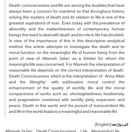
Death-consciousness and life are among the dualities that have
always been a concern for mankind, so that throughout history,
solving the mystery of death and its relation to life is one of the
greatest aspirations of man. Even today, with the prevalence of
absurdity and the inattentiveness of contemporary human
beings, the need to deal with death and its role in life has doubled.
In view of the importance of this, in this descriptive-analytical
method, this article attempts to investigate the death and its
moral function on the meaningful life of human being from the
point of view of Allameh Jafari, as a thinker for whom the
meaningful life was concerned. For Allameh, the interpretation of
reasonable life depends on the correct interpretation of death.
Death Consciousness, which is the interpretation of "Anna Allah
and the Almighty," with sublimation, moral control, the
enhancement of the quality of worldly life, and the moral
compactness of works such as: shortsightedness, biodiversity,
and pragmatism combined with worldly piety, expansion, and
peace. Death, in this world, and the pursuit of transcendent life
and life in the world, leads to a meaningful and reasonable life.
کلیدواژه‌ها
[English]
Allameh Ja'fari
Death Consciousness
Life
Meaningful Life