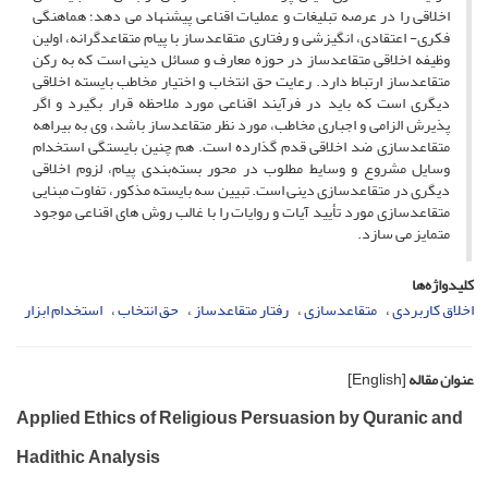
اخلاقی را در عرصه تبلیغات و عملیات اقناعی پیشنهاد می دهد؛ هماهنگی
فکری- اعتقادی، انگیزشی و رفتاری متقاعدساز با پیام متقاعدگرانه، اولین
وظیفه اخلاقی متقاعدساز در حوزه معارف و مسائل دینی است که به رکن
متقاعدساز ارتباط دارد. رعایت حق انتخاب و اختیار مخاطب بایسته اخلاقی
دیگری است که باید در فرآیند اقناعی مورد ملاحظه قرار بگیرد و اگر
پذیرش الزامی و اجباری مخاطب، مورد نظر متقاعدساز باشد، وی به بیراهه
متقاعدسازی ضد اخلاقی قدم گذارده است. هم چنین بایستگی استخدام
وسایل مشروع و وسایط مطلوب در محور بسته‌بندی پیام، لزوم اخلاقی
دیگری در متقاعدسازی دینی است. تبیین سه بایسته مذکور، تفاوت مبنایی
متقاعدسازی مورد تأیید آیات و روایات را با غالب روش های اقناعی موجود
متمایز می سازد.
کلیدواژه‌ها
اخلاق کاربردی
متقاعدسازی
رفتار متقاعدساز
حق انتخاب
استخدام ابزار
عنوان مقاله
[English]
Applied Ethics of Religious Persuasion by Quranic and
Hadithic Analysis