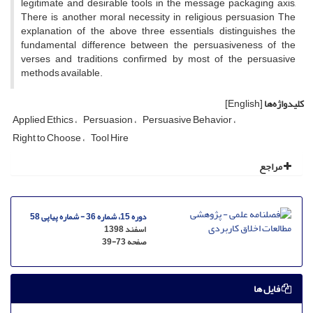
legitimate and desirable tools in the message packaging axis,
There is another moral necessity in religious persuasion The
explanation of the above three essentials distinguishes the
fundamental difference between the persuasiveness of the
verses and traditions confirmed by most of the persuasive
methods available.
کلیدواژه‌ها
[English]
Applied Ethics
Persuasion
Persuasive Behavior
Right to Choose
Tool Hire
مراجع
دوره 15، شماره 36 - شماره پیاپی 58
اسفند 1398
صفحه
39-73
فایل ها