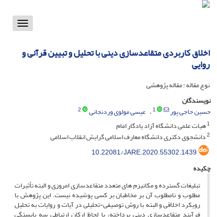
Toggle
vigation
اخلاق کاربردی متقاعدسازی دینی با تحلیل و تبیین قرآنی و
روایی
نوع مقاله : مقاله پژوهشی
نویسندگان
2
1
حسین حاجی پور
عیسی مولوی وردنجانی
1
هیات علمی دانشگاه آزاد یادگار امام
2
دانشجوی دکتری دانشگاه معارف اسلامی گرایش انقلاب اسلامی
10.22081/JARE.2020.55302.1439
چکیده
تبلیغات گسترده و مکانیزم های متعدد متقاعدسازی امروزی و البته تأثیرات
مطلوب و نامطلوب آن بر مخاطبان بر کسی پوشیده نیست. این پژوهش با
رویکرد اخلاقی و البته با روش توصیفی-تحلیلی در آیات و روایات به تحلیل
فرآیند متقاعدسازی دینی پرداخته، با لحاظ ارکان ارتباطی سه بایستگی