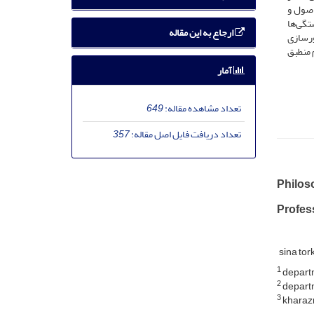
اصول و
تگی‌ها
ارجاع به این مقاله
اورسازی
 منطبق
آمار
تعداد مشاهده مقاله:
649
تعداد دریافت فایل اصل مقاله:
357
Philos
Profess
sina to
1
departm
2
departm
3
kharazm