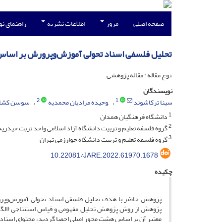
صفحه اصلی
مرور
اطلاعات نشریه
راهنمای ن
تحلیل فلسفی اسناد تحولی آموزش‌وپرورش بر اساس مؤ
نوع مقاله : مقاله پژوهشی
نویسندگان
2
1
سینا ترکاشوند
,وحیده مرادیان محمدیه
سوسن کشاو
1
دانشگاه فرهنگیان همدان
2
گروه فلسفه تعلیم و تربیت دانشگاه آزاد اسلامی واحد تربت حیدریه
3
گروه فلسفه تعلیم و تربیت دانشگاه خوارزمی تهران
10.22081/JARE.2022.61970.1678
چکیده
پژوهش حاضر با هدف تحلیل فلسفی اسناد تحولی آموزش‌وپرورش
پژوهش از روش پژوهش تحلیل مفهومی و قیاس استنتاجی (الگوی
معتبر آن بر اساس هشت محور اصلی احصا گردید، محتوای اسناد 