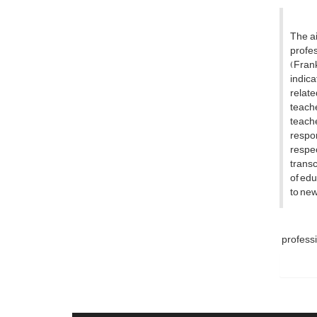
The ai
profes
(Fran
indic
relate
teache
teache
respon
respe
transc
of edu
to new
professi