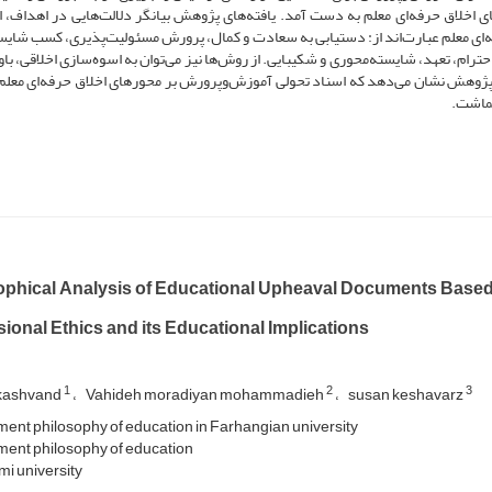
 اخلاق حرفه‌ای معلم به دست آمد. یافته‌های پژوهش بیانگر دلالت‌هایی در اهداف، 
‌ای معلم عبارت‌اند از: دستیابی به سعادت و کمال، پرورش مسئولیت‌پذیری، کسب شایس
احترام، تعهد، شایسته‌محوری و شکیبایی. از روش‌ها نیز می‌توان به اسوه‌سازی اخلاقی، ب
ج پژوهش نشان می‌دهد که اسناد تحولی آموزش‌وپرورش بر محورهای اخلاق حرفه‌ای معلم
گماشت.
ophical Analysis of Educational Upheaval Documents Based
ional Ethics and its Educational Implications
1
2
3
rkashvand
Vahideh moradiyan mohammadieh
susan keshavarz
ent philosophy of education in Farhangian university
ent philosophy of education
i university