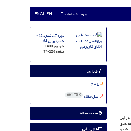
ورود به سامانه
ENGLISH
دوره 17، شماره 42 -
شماره پیاپی 64
شهریور 1400
صفحه
97-126
فایل ها
XML
691.75 K
اصل مقاله
سابقه مقاله
در این
خص‌های
هم رسانی
ل شد و