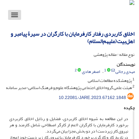
Toggle
vigation
اخلاق کاربردی رفتار کارفرمایان با کارگران در سیرۀ پیامبر و
اهل‌بیت(علیهم‌السلام)
نوع مقاله : مقاله پژوهشی
نویسندگان
2
1
مهدی رجائی
اصغر هادی
1
پژوهشکده مطالعات اسلامی
2
هیئت علمی گروه اخلاق اجتماعی پژوهشگاه علوم و فرهنگ اسلامی-مدیر سامانه
10.22081/JARE.2023.67162.1848
چکیده
در این مطالعه به شیوه اخلاق کاربردی، فضایل و رذایل اخلاق کاربردی
برخورد کارفرمایان با کارگران (اعم از کارگر اصطلاحی شامل کارمند و هر
نیروی کار زیردست) در دو بخش مجزا بیان می‌گردد.
در تاریخ کار و کارگری برخورد کارفرمایان با نیروی کار زیر دست خود اعم از