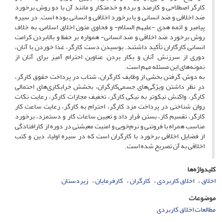
کارگر اصطلاحی و کارمند و برده و خدمتکار و مانند آن با دو روش برخورد
ضد اخلاقی و ضد انسانی و یا برخورد اخلاقی و انسانی بوده است. در سیره
پیامبر و ائمه هدی -علیهم السلام- و فحاوی متون اخلاق اسلامی‌– به خلاف
روش برخورد ضد اخلاقی و ضد انسانی- همواره بر حفظ و بالابردن کرامت
انسانی کارگاران تأکید داشتند. بوسیدن دست کارگر، غذا خوردن با آنان،
دوری از سرزنش آنان و بکار بردن عناوین احترام آمیز برای آنان از
نمونه‌های این مسئله مهم است.
به دوش گرفتن بخشی از وظایف کارگران، شتاب در پرداخت حقوق کارگر،
در نظر داشتن ویژگی‌های جسمی‌کارگران، بخشش خرابکاری‌های احتمالی
کارگر، واکنش نیکوتر به نیکی کارگر، تخفیف مجازات کارگر، رعایت نکات
روان شناختی در پرداخت مزد کارگر، احترام به کارگر، رعایت ساعت کار
کارگر، تقسیم کار، بستن قرار داد و تعیین ساعات کار و دستمزد، برخورد
مناسب همراه با فروتنی و نرم‌خویی و امنیت معیشتی در دوره‌ از کارافتادگی
از فضایل اخلاقی برخورد با کارگران است که در سیره اولیاء دین و کتب
اخلاقی به آن تصریح شده است.
کلیدواژه‌ها
اخلاق
اخلاق کاربردی
کارگران
کارفرمایان
زیردستان
موضوعات
مطالعات اخلاق کاربردی