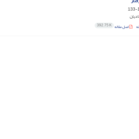
فتار
1
ادیان
392.75 K
ه
اصل مقاله