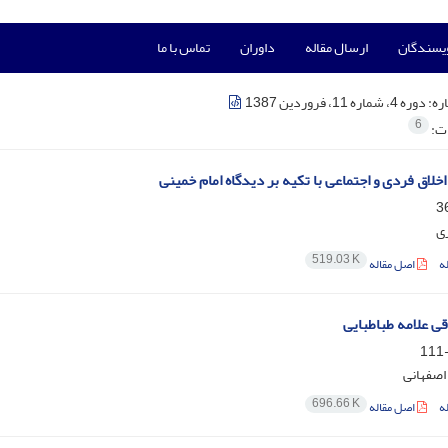
ویسندگان
ارسال مقاله
داوران
تماس با ما
ره:
دوره 4، شماره 11، فروردین 1387
6
ات:
خلاق فردی و اجتماعی با تکیه بر دیدگاه امام خمینی
ری
519.03 K
ه
اصل مقاله
قی علامه طباطبایی
اصفهانی
696.66 K
ه
اصل مقاله