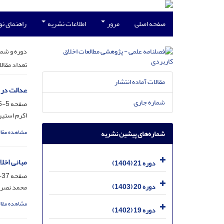
صفحه اصلی
مرور
اطلاعات نشریه
راهنمای ن
دوره و شما
تعداد مقال
مقالات آماده انتشار
عدالت در ا
شماره جاری
صفحه
5-36
اکرم استی
مشاهده مقال
شماره‌های پیشین نشریه
مبانی اخلا
دوره 21 (1404)
صفحه
37-111
دوره 20 (1403)
محمد نصر 
مشاهده مقال
دوره 19 (1402)