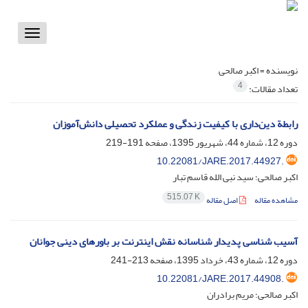
Toggle
vigation
نویسنده =
اکبر صالحی
4
تعداد مقالات:
رابطة دین‌داری با کیفیت زندگی و عملکرد تحصیلی دانش‌آموزان
دوره 12، شماره 44، شهریور 1395، صفحه
191-219
10.22081/JARE.2017.44927.
اکبر صالحی؛ سید نبی الله قاسم تبار
515.07 K
مشاهده مقاله
اصل مقاله
آسیب شناسی پدیدار شناسانه نقش اینترنت بر باورهای دینی جوانان
دوره 12، شماره 43، خرداد 1395، صفحه
213-241
10.22081/JARE.2017.44908.
اکبر صالحی؛ مریم برادران