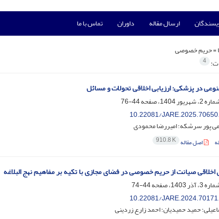
ویسندگان
ارسال مقاله
داوران
تماس با ما
 =
حریم خصوصی
4
ات:
ی در پزشکی: ارزیابی اخلاقی تحولات و مسائل
44-76
10.22081/JARE.2025.70650
می پور سرشکه؛ امیررضا محمودی
910.8 K
ه
اصل مقاله
 اخلاقی صیانت از حریم خصوصی در فضای مجازی با تکیه بر مفاهیم نهج البلاغه
44-74
10.22081/JARE.2024.70171
عیلی؛ حمید حمیدیان؛ احمد زارع زردینی