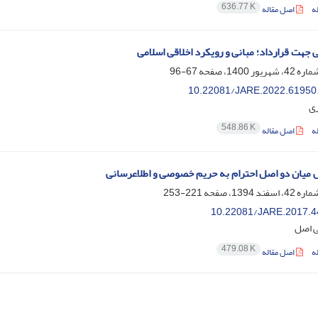
636.77 K
ه
اصل مقاله
 جهت قرارداد؛ مبانی و رویکرد اخلاقی اسلامی
67-96
10.22081/JARE.2022.61950
ی
548.86 K
ه
اصل مقاله
میان دو اصل احترام به حریم خصوصی و اطلاعرسانی
221-253
10.22081/JARE.2017.4
ی اصل
479.08 K
ه
اصل مقاله