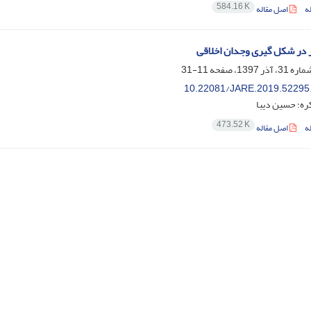
584.16 K
ه
اصل مقاله
در شکل گیری وجدان اخلاقی
11-31
10.22081/JARE.2019.52295
ره؛ حسین دیبا
473.52 K
ه
اصل مقاله