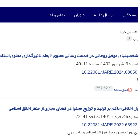
ویسندگان
ارسال مقاله
داوران
تماس با ما
حسین دیبا
3
ات:
 شخصیتهای موفق روحانی در خدمت رسانی معنوی (ابعاد تاثیرگذاری معنوی استاد
11-40
10.22081/JARE.2024.68050
757.52 K
ه
اصل مقاله
 اخلاقی حاکم بر تولید و توزیع محتوا در فضای مجازی از منظر اخلاق اسلامی
41-72
10.22081/JARE.2022.63922
 پور؛ حسین دیبا؛ فرزانه اسلامی باباحیدری