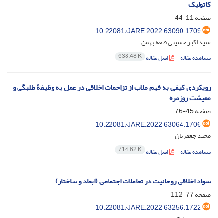
کاتولیک
صفحه
11-44
10.22081/JARE.2022.63090.1709
سید اکبر حسینی قلعه بهمن
638.48 K
مشاهده مقاله
اصل مقاله
رویکردی کیفی به فهم طلاب از تزاحمات اخلاقی در عمل به وظیفۀ طلبگی و
معیشت روزمره
صفحه
45-76
10.22081/JARE.2022.63064.1706
مجید جعفریان
714.62 K
مشاهده مقاله
اصل مقاله
سواد اخلاقی روحانیت در تعاملات اجتماعی (ابعاد و ساختار)
صفحه
77-112
10.22081/JARE.2022.63256.1722