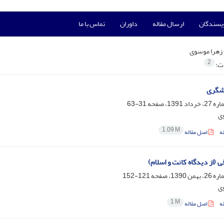
ویسندگان
ارسال مقاله
داوران
تماس با ما
زهرا موسوی
2
ات:
دشگری
31-63
ی
1.09 M
ه
اصل مقاله
ی (از دیدگاه کانت و اسلام)
121-152
ی
1 M
ه
اصل مقاله