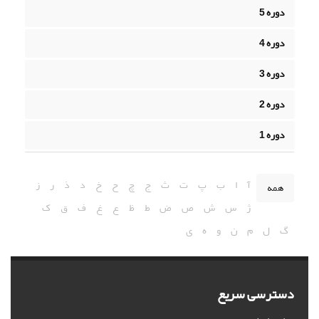
دوره 5
دوره 4
دوره 3
دوره 2
دوره 1
آ
ا
ب
پ
ت
ث
ج
چ
ح
خ
د
ذ
ر
ز
همه
ژ
س
ش
ص
ض
ط
ظ
ع
غ
ف
ق
ک
گ
ل
م
ن
و
ه
ی
دسترسی سریع