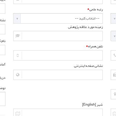
رتبه علمی
*
نشان
زمینه مورد علاقه پژوهش
نام کا
تلفن همراه
*
آماد
نشانی صفحه اینترنتی
دریا
توض
شهر [English]