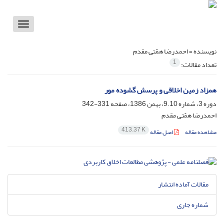
Toggle
vigation
نویسنده =
احمدرضا همّتی مقدم
1
تعداد مقالات:
همزاد زمین اخلاقی و پرسش گشوده مور
دوره 3، شماره 9.10، بهمن 1386، صفحه
331-342
احمدرضا همّتی مقدم
413.37 K
مشاهده مقاله
اصل مقاله
مقالات آماده انتشار
شماره جاری