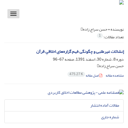
Toggle
vigation
نویسنده =
حسن سراج زاده
1
تعداد مقالات:
إنشائات غیرطلبی و چگونگی فهم گزاره‌های اخلاقیِ قرآن
دوره 8، شماره 30، اسفند 1391، صفحه
67-96
حسن سراج زاده
475.27 K
مشاهده مقاله
اصل مقاله
مقالات آماده انتشار
شماره جاری