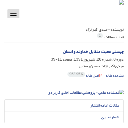
Toggle
vigation
نویسنده =
مهدی اکبر نژاد
1
تعداد مقالات:
چیستی محبت متقابل خداوند و انسان
دوره 8، شماره 28، شهریور 1391، صفحه
11-39
مهدی اکبر نژاد؛ حسین رستمی
963.95 K
مشاهده مقاله
اصل مقاله
مقالات آماده انتشار
شماره جاری