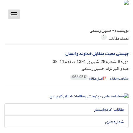
Toggle
vigation
نویسنده =
حسین رستمی
1
تعداد مقالات:
چیستی محبت متقابل خداوند و انسان
دوره 8، شماره 28، شهریور 1391، صفحه
11-39
مهدی اکبر نژاد؛ حسین رستمی
963.95 K
مشاهده مقاله
اصل مقاله
مقالات آماده انتشار
شماره جاری