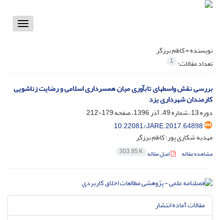
Toggle
vigation
نویسنده =
کاظم برزگر
1
تعداد مقالات:
بررسی نقش واسطهای تابآوری میان همسرداری اسلامی و رضایت زناشویی
کارمندان شهرداری یزد
دوره 13، شماره 49، آذر 1396، صفحه
179-212
10.22081/JARE.2017.64898
مهدیه شکاری پور؛ کاظم برزگر
303.95 K
مشاهده مقاله
اصل مقاله
مقالات آماده انتشار