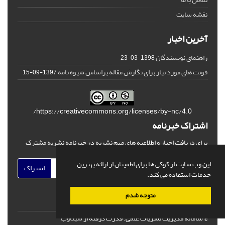
نقشه سایت
آخرین اخبار
راهنمای نویسندگان
1398-03-23
فونت های مورد نیاز برای نگارش مقاله براساس شیوه نامه
1397-09-15
https://creativecommons.org/licenses/by-nc/4.0/
اشتراک خبرنامه
برای دریافت اخبار و اطلاعیه های مهم نشریه در خبرنامه نشریه مشترک
شوید.
این وب سایت از کوکی ها برای اطمینان از ارائه بهترین
اشتراک
خدمات استفاده می کند.
متوجه شدم
© سامانه مدیریت نشریات علمی.
قدرت گرفته از
سیناوب