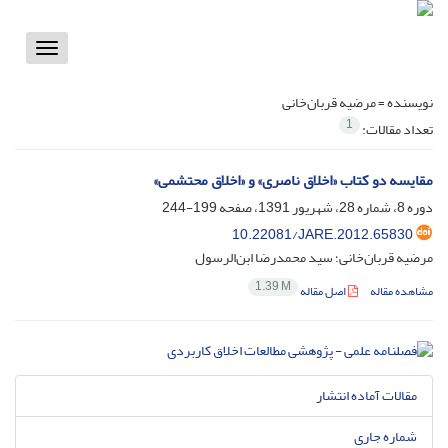
Toggle
vigation
نویسنده =
مرضیه قربان‌خانی
1
تعداد مقالات:
مقایسه دو کتاب «اخلاق ناصری» و «اخلاق محتشمی»
دوره 8، شماره 28، شهریور 1391، صفحه
199-244
10.22081/JARE.2012.65830
مرضیه قربان‌خانی؛ سید محمدرضا ابن‌الرسول
1.39 M
مشاهده مقاله
اصل مقاله
مقالات آماده انتشار
شماره جاری