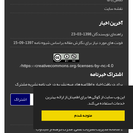
نقشه سایت
آخرین اخبار
راهنمای نویسندگان
1398-03-23
فونت های مورد نیاز برای نگارش مقاله براساس شیوه نامه
1397-09-15
https://creativecommons.org/licenses/by-nc/4.0/
اشتراک خبرنامه
برای دریافت اخبار و اطلاعیه های مهم نشریه در خبرنامه نشریه مشترک
شوید.
این وب سایت از کوکی ها برای اطمینان از ارائه بهترین
اشتراک
خدمات استفاده می کند.
متوجه شدم
© سامانه مدیریت نشریات علمی.
قدرت گرفته از
سیناوب