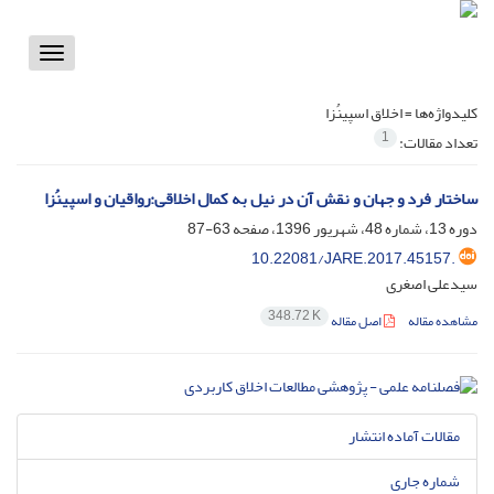
Toggle
vigation
کلیدواژه‌ها =
اخلاق اسپینُزا
1
تعداد مقالات:
ساختار فرد و جهان و نقش آن در نیل به کمال اخلاقی:رواقیان و اسپینُزا
دوره 13، شماره 48، شهریور 1396، صفحه
63-87
10.22081/JARE.2017.45157.
سیدعلی اصغری
348.72 K
مشاهده مقاله
اصل مقاله
مقالات آماده انتشار
شماره جاری