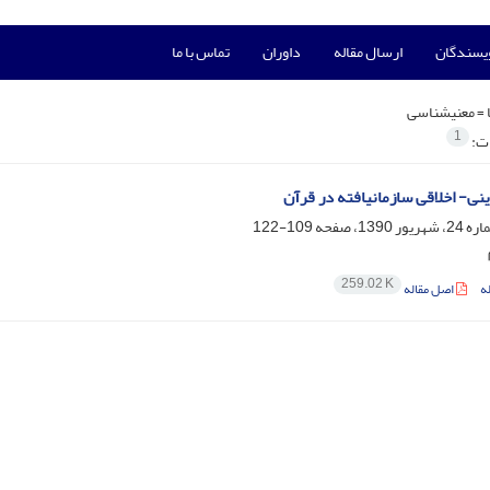
ویسندگان
ارسال مقاله
داوران
تماس با ما
 =
معنی‏شناسی
1
ات:
نی- اخلاقی سازمان‏یافته در قرآن
109-122
259.02 K
ه
اصل مقاله