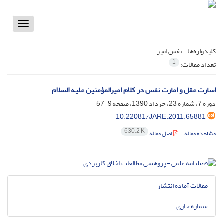
Toggle
vigation
کلیدواژه‌ها =
نفس امیر
1
تعداد مقالات:
اسارت عقل و امارت نفس در کلام امیرالمؤمنین علیه السلام
دوره 7، شماره 23، خرداد 1390، صفحه
9-57
10.22081/JARE.2011.65881
630.2 K
مشاهده مقاله
اصل مقاله
مقالات آماده انتشار
شماره جاری