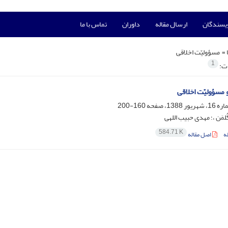
ویسندگان
ارسال مقاله
داوران
تماس با ما
 =
‌ مسؤولیّت اخلاقی
1
ات:
 مسؤولیّت اخلاقی
160-200
کُلمَن ،؛ مهدی حبیب اللهی
584.71 K
ه
اصل مقاله