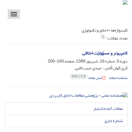
Toggle
vigation
کلیدواژه‌ها =
اخلاق و تکنولوژی
1
تعداد مقالات:
کامپیوتر و مسؤولیّت اخلاقی
دوره 5، شماره 16، شهریور 1388، صفحه
160-200
کَری گواِن کُلمَن ،؛ مهدی حبیب اللهی
584.71 K
مشاهده مقاله
اصل مقاله
مقالات آماده انتشار
شماره جاری