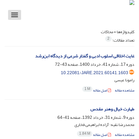
Toggle
vigation
کلیدواژه‌ها =
محاکات
2
تعداد مقالات:
غایت اخلاقی اسلوب ادبی و گفتار شرعی از دیدگاه ابن‌رشد
دوره 17، شماره 41، خرداد 1400، صفحه
43-72
10.22081/JARE.2021.60141.1603
رامونا عیسی
1 M
مشاهده مقاله
اصل مقاله
طهارت خیال وهنر مقدس
دوره 9، شماره 31، خرداد 1392، صفحه
41-64
محمدرضا نقیه؛ آزاده ابراهیمی فخاری
1.84 M
مشاهده مقاله
اصل مقاله