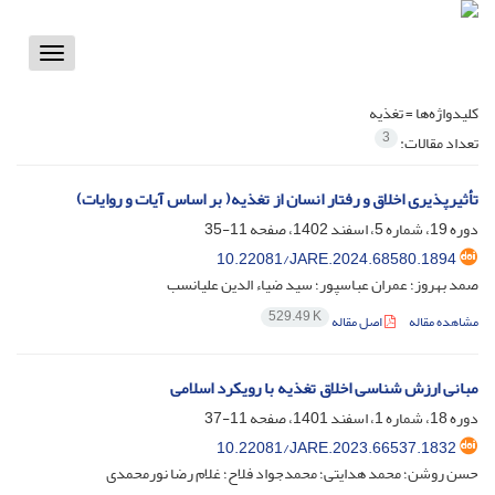
Toggle
vigation
کلیدواژه‌ها =
تغذیه
3
تعداد مقالات:
تأثیرپذیری اخلاق و رفتار انسان از تغذیه( بر اساس آیات و روایات)
دوره 19، شماره 5، اسفند 1402، صفحه
11-35
10.22081/JARE.2024.68580.1894
صمد بهروز؛ عمران عباسپور؛ سید ضیاء الدین علیانسب
529.49 K
مشاهده مقاله
اصل مقاله
مبانی ارزش شناسی اخلاق تغذیه با رویکرد اسلامی
دوره 18، شماره 1، اسفند 1401، صفحه
11-37
10.22081/JARE.2023.66537.1832
حسن روشن؛ محمد هدایتی؛ محمدجواد فلاح؛ غلام رضا نورمحمدی