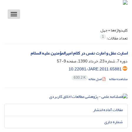
Toggle
vigation
کلیدواژه‌ها =
جهل
1
تعداد مقالات:
اسارت عقل و امارت نفس در کلام امیرالمؤمنین علیه السلام
دوره 7، شماره 23، خرداد 1390، صفحه
9-57
10.22081/JARE.2011.65881
630.2 K
مشاهده مقاله
اصل مقاله
مقالات آماده انتشار
شماره جاری