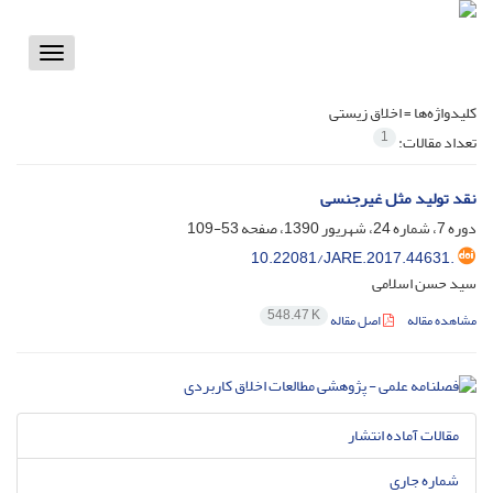
Toggle
vigation
کلیدواژه‌ها =
اخلاق زیستی
1
تعداد مقالات:
نقد تولید مثل غیرجنسی
دوره 7، شماره 24، شهریور 1390، صفحه
53-109
10.22081/JARE.2017.44631.
سید حسن اسلامی
548.47 K
مشاهده مقاله
اصل مقاله
مقالات آماده انتشار
شماره جاری