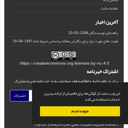
نقشه سایت
آخرین اخبار
راهنمای نویسندگان
1398-03-23
فونت های مورد نیاز برای نگارش مقاله براساس شیوه نامه
1397-09-15
https://creativecommons.org/licenses/by-nc/4.0/
اشتراک خبرنامه
برای دریافت اخبار و اطلاعیه های مهم نشریه در خبرنامه نشریه مشترک
شوید.
این وب سایت از کوکی ها برای اطمینان از ارائه بهترین
اشتراک
خدمات استفاده می کند.
متوجه شدم
© سامانه مدیریت نشریات علمی.
قدرت گرفته از
سیناوب