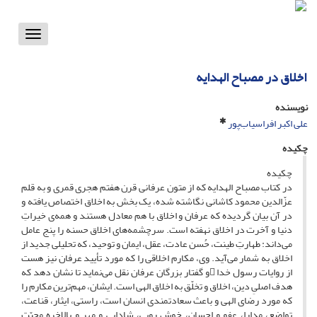
Toggle
vigation
اخلاق در مصباح الهدایه
نویسنده
علی اکبر افراسیاب‌پور
چکیده
چکیده
در کتاب مصباح الهدایه که از متون عرفانی قرن هفتم هجری قمری و به قلم
عزّالدین محمود کاشانی نگاشته شده، یک بخش به اخلاق اختصاص یافته و
در آن بیان گردیده که عرفان و اخلاق با هم معادل هستند و همه‌ی خیراتِ
دنیا و آخرت در اخلاق نهفته است. سرچشمه‌های اخلاق حسنه را پنج عامل
می‌داند: طهارتِ طینت، حُسن عادت، عقل، ایمان و توحید، که تحلیلی جدید از
اخلاق به شمار می‌آید. وی، مکارم اخلاقی را که مورد تأیید عرفان نیز هست
از روایات رسول خدا و گفتار بزرگان عرفان نقل می‌نماید تا نشان دهد که
هدف اصلیِ دین، اخلاق و تخلّق به اخلاق الهی است. ایشان، مهم‌ترین مکارم را
که مورد رضای الهی و باعث سعادتمندی انسان است، راستی، ایثار، قناعت،
تواضع، مدارا، عفو و احسان، خوش رویی، شادابی و مهر و بالاخره محبّت