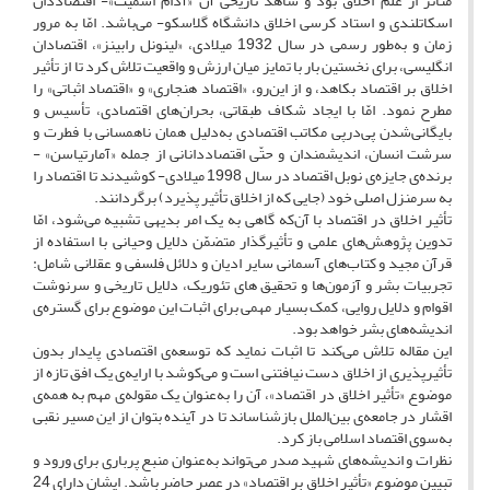
متأثّر از علم اخلاق بود و شاهد تاریخی آن «آدام اسمیت»- ‌اقتصاددان
اسکاتلندی و استاد کرسی اخلاق دانشگاه گلاسکو- می‌باشد. امّا به مرور
زمان و به‌طور رسمی در سال 1932 میلادی، «لینونل رابینز»، اقتصادان
انگلیسی، برای نخستین‌ بار با تمایز میان ارزش و واقعیت تلاش کرد تا از تأثیر
اخلاق بر اقتصاد بکاهد، و از این‌رو، «اقتصاد هنجاری» و «اقتصاد اثباتی» را
مطرح نمود. امّا با ایجاد شکاف طبقاتی، بحران‌های اقتصادی، تأسیس و
بایگانی‌شدن پی‌در‌پی مکاتب اقتصادی به‌دلیل همان ناهمسانی با فطرت و
سرشت انسان، اندیشمندان و حتّی اقتصاددانانی از جمله «آمارتیاسن» -
‌برنده‌ی جایزه‌ی نوبل اقتصاد در سال 1998 میلادی- کوشیدند تا اقتصاد را
به سرمنزل اصلی خود (جایی که از اخلاق تأثیر پذیرد) برگردانند.
تأثیر اخلاق در اقتصاد با آن‌که گاهی به یک امر بدیهی تشبیه می‌شود، امّا
تدوین پژوهش‌های علمی و تأثیرگذار متضمّن دلایل وحیانی با استفاده از
قرآن مجید و کتاب‌های آسمانی سایر ادیان و دلائل فلسفی و عقلانی شامل:
تجربیات بشر و آزمون‌ها و تحقیق های تئوریک، دلایل تاریخی و سرنوشت
اقوام و دلایل روایی، کمک بسیار مهمی برای اثبات این موضوع برای گستره‌ی
اندیشه‌های بشر خواهد بود.
این مقاله تلاش می‌کند تا اثبات نماید که توسعه‌ی اقتصادی پایدار بدون
تأثیرپذیری از اخلاق دست نیافتنی است و می‌کوشد با ارایه‌ی یک افق تازه از
موضوع «تأثیر اخلاق در اقتصاد»، آن را به‌عنوان یک مقوله‌ی مهم به همه‌ی
اقشار در جامعه‌ی بین‌الملل بازشناساند تا در آینده بتوان از این مسیر نقبی
به‌سوی اقتصاد اسلامی باز کرد.
نظرات و اندیشه‌های شهید صدر می‌تواند به‌عنوان منبع پرباری برای ورود و
تبیین موضوع «تأثیر اخلاق بر اقتصاد» در عصر حاضر باشد. ایشان دارای 24