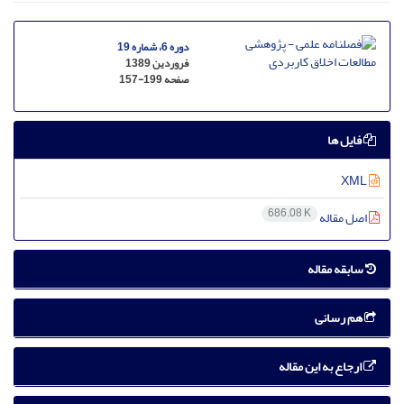
دوره 6، شماره 19
فروردین 1389
صفحه
157-199
فایل ها
XML
686.08 K
اصل مقاله
سابقه مقاله
هم رسانی
ارجاع به این مقاله