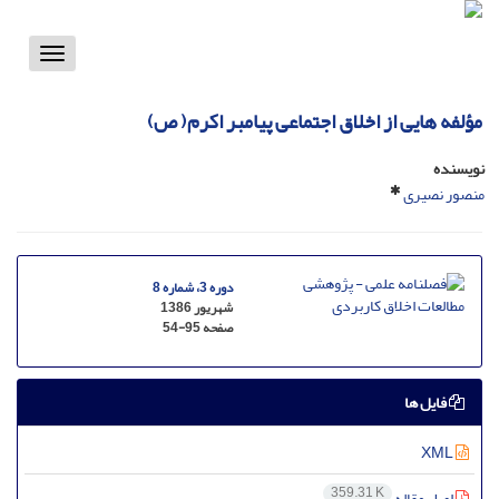
Toggle
vigation
مؤلفه هایی از اخلاق اجتماعی پیامبر اکرم( ص)
نویسنده
منصور نصیری
دوره 3، شماره 8
شهریور 1386
صفحه
54-95
فایل ها
XML
359.31 K
اصل مقاله