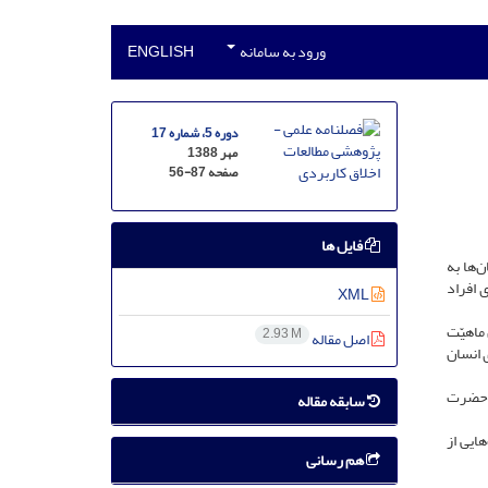
ورود به سامانه
ENGLISH
دوره 5، شماره 17
مهر 1388
صفحه
56-87
فایل ها
‌ها به
 افراد
XML
ماهیّت
2.93 M
اصل مقاله
ی انسان
ی حضرت
سابقه مقاله
ایی از
هم رسانی