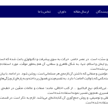
ویسندگان
ارسال مقاله
داوران
تماس با ما
آن و سنّت» است. در عصر حاضر، حرکت به سوی پیشرفت و تکنولوژی باعث شده که انسان
 ایمان و اسلام، تنها، به شکل ظاهری و سطحی، آن هم به‌طور موقّت، مورد استفاده‌ی
رسی نشده است.
 مؤمنین و صفاتی که داشتن آن لازمه‌ی هر مسلمانی است، روشن شود. در ادامه، با بیان 
 مستحکمی که با ولایت (امامت) دارد، به تقسیم‌بندی فصول پرداخته و به پاره‌ای از ویژگی‌ها
 غررالحکم، نهج البلاغهو ... از کتب اخلاقی، مانند: صفات و علامات متقّین در خطبه‌
 کتب تفسیری، همچون تفسیر نمونه استفاده شده است.
قلی و توصیفی، و روش جمع‌آوری آن کتابخانه‌ای می‌باشد. لازم به ذکر است در قسمت‌ه
استفاده شده است.