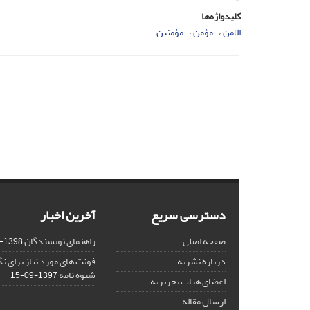
کلیدواژه‌ها
الامن
مؤمن
مؤمنین
دسترسی سریع
آخرین اخبار
صفحه اصلی
راهنمای نویسندگان
1398-03-23
درباره نشریه
فونت های مورد نیاز برای 
شیوه نامه
1397-09-15
اعضای هیات تحریریه
ارسال مقاله