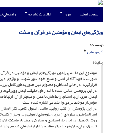
صفحه اصلی
مرور
اطلاعات نشریه
راهنمای ن
ویژگی‌های ایمان و مؤمنین در قرآن و سنّت
نویسنده
اکرم زمانی
چکیده
موضوع این مقاله پیرامون «ویژگی‌های ایمان و مؤمنین در قر
صورت ناخودآگاه از اصل و منبع خود دور شوند، و واژه‌ی دین و
قرارگیرد، در حالی که باطن و محتوای دین هنوز به‌طور کامل بر
در این پژوهش، تلاش شده تا اندازه‌ای حقیقت ایمان وویژگی‌های
ایمان، فرق آن با اسلام، رابطه‌اش با عمل، و مهم‌تر از آن، ارتباط
مؤمن از دو بُعد فردی و اجتماعی اشاره شده است.
در این پژوهش، از کتب روایی، مانند: اصول کافی، کنز العمّال،
امیرالمؤمنین، قطره‌ای از دریا، جلوه‌های لاهوتی و ... و نیز از
روش تحقیق در این جا، اسنادی و مدارکی (دینی)، ماهیّت آن، ن
تحقیق، برای بیان هرچه بهتر مطلب، از اظهار نظرهای شخصی نیز 