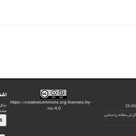
اشت
https://creativecommons.org/licenses/by-
برای
nc/4.0/
مشت
نگارش مقاله براساس