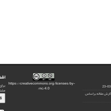
اشت
https://creativecommons.org/licenses/by-
برای
nc/4.0/
مشت
نگارش مقاله براساس