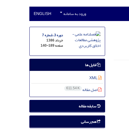
ورود به سامانه
ENGLISH
دوره 3، شماره 7
خرداد 1386
صفحه
140-189
فایل ها
XML
611.54 K
اصل مقاله
سابقه مقاله
هم رسانی