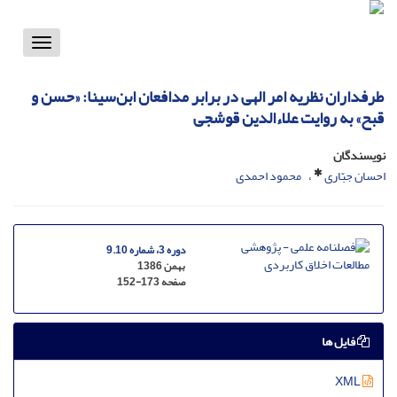
Toggle
vigation
طرفداران نظریه امر الهی در برابر مدافعان ابن‌سینا: «حسن و
قبح» به روایت علاءالدین قوشجی
نویسندگان
احسان جبّاری
محمود احمدی
دوره 3، شماره 9.10
بهمن 1386
صفحه
152-173
فایل ها
XML