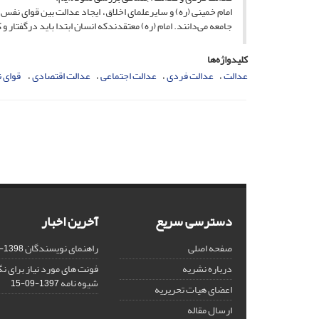
امام خمینی (ره) و سایرعلمای اخلاق،‌ ایجاد عدالت بین قوای نفس
جامعه می‌دانند. امام (ره) معتقدندکه انسان ابتدا باید درگفت
کلیدواژه‌ها
عدالت
‌عدالت فردی
عدالت اجتماعی
عدالت اقتصادی
‌ قوای
دسترسی سریع
آخرین اخبار
صفحه اصلی
راهنمای نویسندگان
1398-03-23
درباره نشریه
فونت های مورد نیاز برای 
شیوه نامه
1397-09-15
اعضای هیات تحریریه
ارسال مقاله