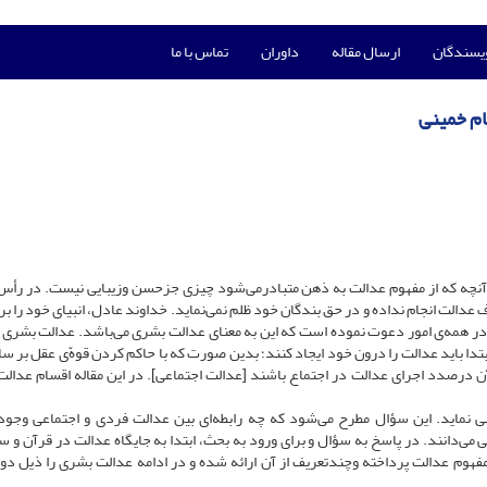
ویسندگان
ارسال مقاله
داوران
تماس با ما
ام خمینی
 آنچه که از مفهوم عدالت به ذهن متبادرمی‌شود چیزی جزحسن وزیبایی نیست. در رأس
 عدالت انجام نداده و در حق بندگان خود ظلم نمی‌نماید. خداوند عادل،‌ انبیای خود را ب
 در همه‌ی امور دعوت نموده است که این به معنای عدالت بشری می‌باشد. عدالت بشری 
دا باید عدالت را درون خود ایجاد کنند؛ بدین صورت که با حاکم کردن قوهّ‌ی عقل بر سا
ز آن درصدد اجرای عدالت در اجتماع باشند [عدالت اجتماعی]. در این مقاله اقسام عدال
ی نماید. این سؤال مطرح می‌شود که چه رابطه‌ای بین عدالت فردی و اجتماعی وجود
می‌دانند. در پاسخ به سؤال و برای ورود به بحث،‌ ابتدا به جایگاه عدالت در قرآن و 
هوم عدالت پرداخته وچندتعریف از آن ارائه شده و در ادامه عدالت بشری را ذیل دو ع