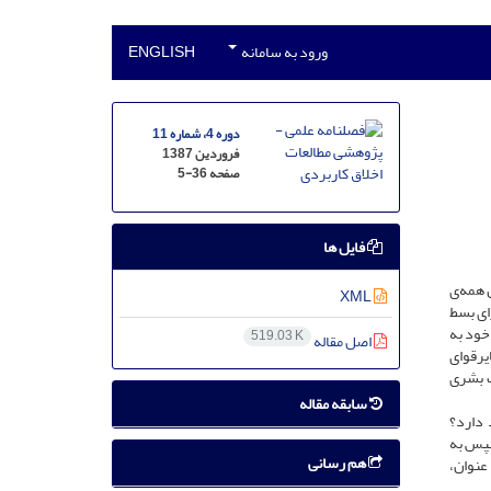
ورود به سامانه
ENGLISH
دوره 4، شماره 11
فروردین 1387
صفحه
5-36
فایل ها
 همه‌ی
XML
رای بسط
خود به
519.03 K
اصل مقاله
یرقوای
ت بشری
سابقه مقاله
 دارد؟
سپس به
هم رسانی
نوان،‌