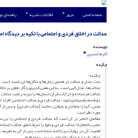
صفحه اصلی
مرور
اطلاعات نشریه
راهنمای ن
عدالت در اخلاق فردی و اجتماعی با تکیه بر دیدگاه ام
نویسنده
اکرم استیری
چکیده
چکیده
بحث عدل و عدالت در همه‌ی زمان‌ها و مکان‌ها ارزشمند است.
عدالت‌ها، عدل الهی است، به این معنی که پروردگار، فعلی بر خلاف
عدالت فرستاده و درآیات قرآن انسان‌ها را نیزبه رعایت عدالت
دو قسم تقسیم می‌شود: عدالت فردی و عدالت اجتماعی. افراد ابت
نفس،‌ آنها را متعادل و متوازن نمایند [عدالت فردی]. و پس ا
مورد نظر است.
مقاله‌ی حاضر بر آن است که عدالت فردی و اجتماعی را بررس
حضرت‌امام(ره) عدالت فردی و تقوا را شرط تحقق عدالت اجتماعی 
اهمیت آن در روایات پرداخته شده است. پس از آن به تعریف مف
عدالت فردی و عدالت اجتماعی بررسی نموده‌ایم.