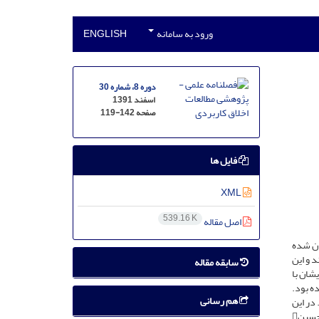
ورود به سامانه
ENGLISH
دوره 8، شماره 30
اسفند 1391
صفحه
119-142
فایل ها
XML
539.16 K
اصل مقاله
ان شده
کشیدند و این
سابقه مقاله
 شد که اهل‌بیت ایشان با
ه بود.
هم رسانی
د. در این
نوشتار، گذشته از رخدادهای دوران رحلت بعد از پیامبر تا دوران شهادت امام مجتبیبه برخی از خصوصیات و ظهور جلوه‌های اخلاقی در قیام امام حسین