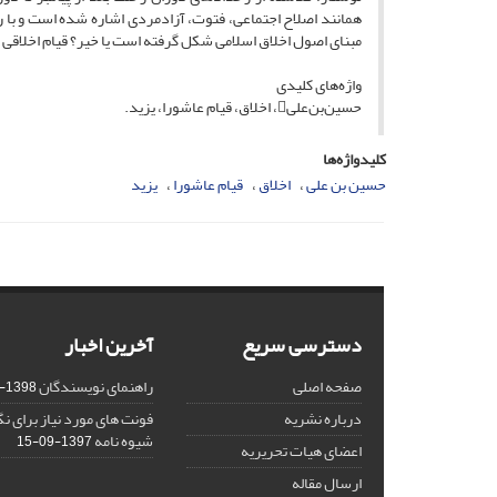
همانند اصلاح اجتماعی، فتوت، آزادمردی اشاره شده است و با 
مبنای اصول اخلاق اسلامی شکل گرفته است یا خیر؟ قیام اخلاقی
واژه‌های کلیدی
حسین‌بن‌علی، اخلاق، قیام عاشورا، یزید.
کلیدواژه‌ها
حسین بن علی
اخلاق
قیام عاشورا
یزید
دسترسی سریع
آخرین اخبار
صفحه اصلی
راهنمای نویسندگان
1398-03-23
درباره نشریه
فونت های مورد نیاز برای 
شیوه نامه
1397-09-15
اعضای هیات تحریریه
ارسال مقاله