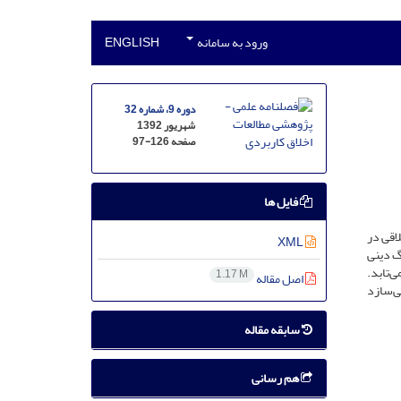
ورود به سامانه
ENGLISH
دوره 9، شماره 32
شهریور 1392
صفحه
97-126
فایل ها
اقی در
XML
گ دینی
ی‌تابد.
1.17 M
اصل مقاله
ی‌سازد
سابقه مقاله
هم رسانی