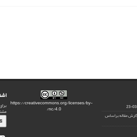
اشت
https://creativecommons.org/licenses/by-
برای
nc/4.0/
مشت
نگارش مقاله براساس