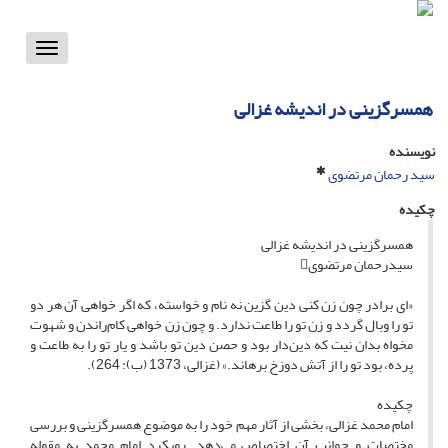
Toggle
vigation
همسرگزینی در اندیشه غزالی
نویسنده
سید رحمان مرتضوی
چکیده
همسرگزینی در اندیشه غزالی
سیدرحمان مرتضوی
«ای برادر چون زن کنی دین گزین نه نام و خواسته، که اگر خواهی آن هر دو
تو را وبال گردد و زن تو را طاعت ندارد. و چون زن خواهی کام‌راندن و شهوت
مخواه بدان نیت که دین‌دار بود و حصن دین تو باشد و یار تو را به طاعت و
پرده، بود تو را از آتش دوزخ برهاند.» (غزالی، 1373 (ب): 264).
چکیده
امام محمد غزالی، بخشی از آثار مهم خود را به موضوع همسرگزینی و بررسی
مختصات و جوانب آن اختصاص می‌دهد. رویکرد امام محمد به مقوله