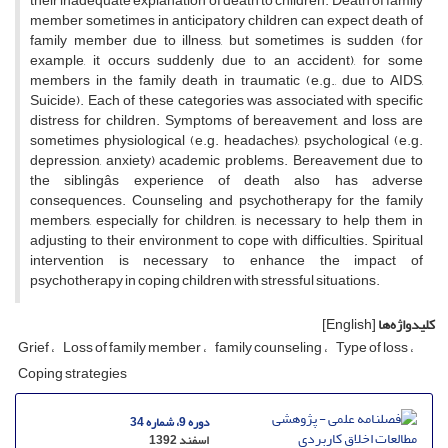
their inadequate explanation of death to children. Death of family
member sometimes in anticipatory children can expect death of
family member due to illness, but sometimes is sudden (for
example, it occurs suddenly due to an accident), for some
members in the family death in traumatic (e.g., due to AIDS,
Suicide). Each of these categories was associated with specific
distress for children. Symptoms of bereavement, and loss are
sometimes physiological (e.g. headaches), psychological (e.g.
depression, anxiety) academic problems. Bereavement due to
the siblingâs experience of death also has adverse
consequences. Counseling and psychotherapy for the family
members, especially for children, is necessary to help them in
adjusting to their environment to cope with difficulties. Spiritual
intervention is necessary to enhance the impact of
psychotherapy in coping children with stressful situations.
کلیدواژه‌ها
[English]
Grief
Loss of family member
family counseling
Type of loss
Coping strategies
دوره 9، شماره 34
اسفند 1392