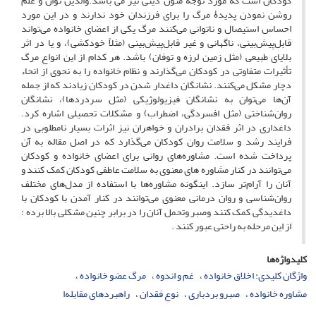
کودکان است که مورد توجه متون دینی نیز می باشد.والدین توان و علم
روشن نمودن پدیدۀ مرگ را برای فرزندان خود ندارند و در این مورد
احساس استیصال و ناتوانی می‌کنند مرگ یکی از اعضای خانواده می‌تواند
قابل‌پیش‌بینی، ناگهانی و غیر قابل‌پیش‌بینی (مثلاً خودکشی)، و یا در اثر
بلایای طبیعی (مثل زمین لرزه و توفان) باشد. هر کدام از این انواع مرگ
تأثیرات متفاوتی در کودکان می‌گذارند و نظام خانواده را به نحوی از انحاء
دچار مشکل می‌کنند. نشانگان داغدار شدن در کودکان زیادند که از جمله
آن‌ها می‌توان به نشانگان فیزیولوژیکی (مثل سردردها)، نشانگان
روان‌شناختی (مثل افسردگی، اضطراب) و مشکلات تحصیلی اشاره کرد.
داغداری در اثر فقدان برادران و خواهران نیز اثرات بسیار نامطلوبی در
فرایند رشد و سلامت روان کودکان می‌گذارد که در اصل مقاله به آن
پرداخت شده است. مشاوره‌های روانی برای اعضای خانواده و کودکان
می‌توانند در کنار مشاوره های معنوی به سلامت عاطفی کودکان کمک کنند و
آنان را آرام‌تر سازد. اینگونه مشاوره‌ها با استفاده از مدل‌های مختلف
روان‌شناسی و روان درمانی معنوی می‌توانند در کنار آمدن با کودکان با
داغدیدگی کمک کنند وصبر وتحمل آنان را در برابر چنین مشکلی بالا برده ؛
از این مرحله به راحتی عبور کنند .
کلیدواژه‌ها
واژگان کلیدی: اخلاق خانواده
غم و اندوه
مرگ عضو خانواده
مشاوره خانواده
صبرو بردباری
نوع فقدان
راهبردهای مقابله‌ا