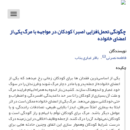
Toggle
vigation
چگونگی تحمل‌افزایی (صبر) کودکان در مواجهه با مرگ یکی از
اعضای خانواده
نویسندگان
فاطمه نصرتی
باقر غباری بناب
چکیده
یکی از اساسی‌ترین فقدان ها برای کودکان زمانی رخ میدهد که یکی از
اعضای خانواده از جمله پدر و یا مادر دچار مرگ شوند و فرزندان را در سوگ
خود غمبار و اندوهناک سازند. کشیدن بار اندوه به همراه ابهام فرایند مرگ
و علت آن بسیاری از کودکان را تا سر حد داغدیدگی، افسردگی، و اضطراب و
حتی خودکشی سوق می‌دهد. مرگ یکی از اعضای خانواده ممکن است در اثر
ابتلا به بیماری (مثلاً سرطان، ایدز) بلایایی طبیعی، تصادفات رانندگی، و یا
عوامل دیگر ‌باشد. مرگ برای کودکان توأم با ابهام و راز آلودگی است و
کودکان نمی‌تواند آن را درک کنند. ازجمله وظایف اخلاقی در این زمینه درک
درست شرایط کودکان وهموار سازی این اتفاق وچنین حادثه هایی برای